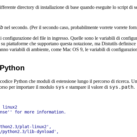
ifferente directory di installazione di base quando eseguite lo script di 
ib
nel secondo. (Per il secondo caso, probabilmente vorrete vorrete forni
 configurazione del file in ingresso. Quelle sono le variabili di configu
one su piattaforme che supportano questa notazione, ma Distutils definisc
anno variabili di ambiente, come Mac OS 9, le variabili di configurazione
i Python
a codice Python che moduli di estensione lungo il percorso di ricerca. Un
sys
sys.path
corso per importare il modulo
e stampare il valore di
.
 linux2

nse'' for more information.

thon2.3/plat-linux2',

/python2.3/lib-dynload',
