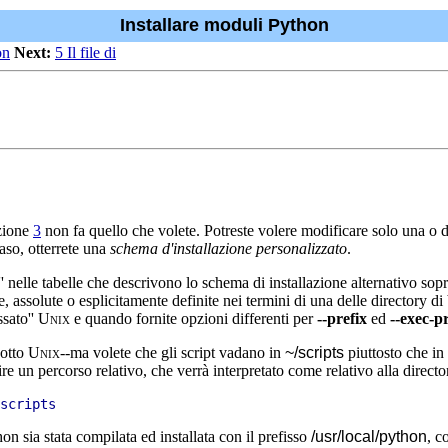
Installare moduli Python
on
Next:
5 Il file di
ezione
3
non fa quello che volete. Potreste volere modificare solo una o du
aso, otterrete una
schema d'installazione personalizzato
.
'' nelle tabelle che descrivono lo schema di installazione alternativo so
 assolute o esplicitamente definite nei termini di una delle directory di 
ssato''
Unix
e quando fornite opzioni differenti per
--prefix
ed
--exec-p
sotto
Unix
--ma volete che gli script vadano in
~/scripts
piuttosto che in
ire un percorso relativo, che verrà interpretato come relativo alla directo
on sia stata compilata ed installata con il prefisso
/usr/local/python
, c