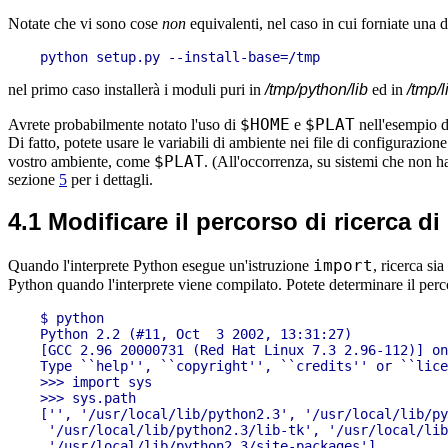
Notate che vi sono cose
non
equivalenti, nel caso in cui forniate una d
nel primo caso installerà i moduli puri in
/tmp/python/lib
ed in
/tmp/l
$HOME
$PLAT
Avrete probabilmente notato l'uso di
e
nell'esempio di
Di fatto, potete usare le variabili di ambiente nei file di configurazi
$PLAT
vostro ambiente, come
. (All'occorrenza, su sistemi che non h
sezione
5
per i dettagli.
4.1 Modificare il percorso di ricerca d
import
Quando l'interprete Python esegue un'istruzione
, ricerca si
Python quando l'interprete viene compilato. Potete determinare il per
$ python

Python 2.2 (#11, Oct  3 2002, 13:31:27)

[GCC 2.96 20000731 (Red Hat Linux 7.3 2.96-112)] on
Type ``help'', ``copyright'', ``credits'' or ``lice
>>> import sys

>>> sys.path

['', '/usr/local/lib/python2.3', '/usr/local/lib/py
 '/usr/local/lib/python2.3/lib-tk', '/usr/local/lib
 '/usr/local/lib/python2.3/site-packages']
