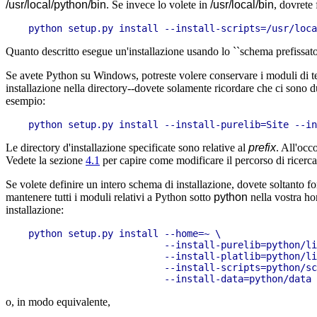
/usr/local/python/bin
. Se invece lo volete in
/usr/local/bin
, dovrete
Quanto descritto esegue un'installazione usando lo ``schema prefissato''
Se avete Python su Windows, potreste volere conservare i moduli di ter
installazione nella directory--dovete solamente ricordare che ci sono 
esempio:
Le directory d'installazione specificate sono relative al
prefix
. All'occ
Vedete la sezione
4.1
per capire come modificare il percorso di ricerc
Se volete definire un intero schema di installazione, dovete soltanto for
mantenere tutti i moduli relativi a Python sotto
python
nella vostra ho
installazione:
python setup.py install --home=~ \

                        --install-purelib=python/li
                        --install-platlib=python/li
                        --install-scripts=python/sc
o, in modo equivalente,