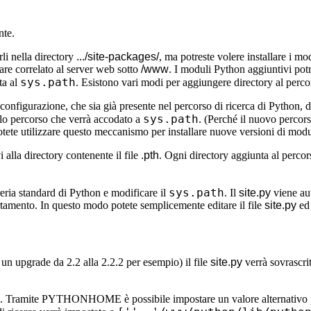
nte.
rli nella directory
.../site-packages/
, ma potreste volere installare i mo
are correlato al server web sotto
/www
. I moduli Python aggiuntivi pot
sys.path
ta al
. Esistono vari modi per aggiungere directory al perco
configurazione, che sia già presente nel percorso di ricerca di Python, di
sys.path
lo percorso che verrà accodato a
. (Perché il nuovo percor
tete utilizzare questo meccanismo per installare nuove versioni di modu
i alla directory contenente il file
.pth
. Ogni directory aggiunta al percors
sys.path
reria standard di Python e modificare il
. Il
site.py
viene au
amento. In questo modo potete semplicemente editare il file
site.py
ed 
e un upgrade da 2.2 alla 2.2.2 per esempio) il file
site.py
verrà sovrascrit
. Tramite
PYTHONHOME
è possibile impostare un valore alternativo 