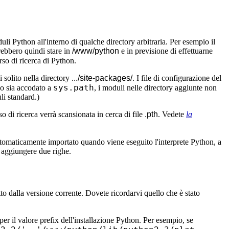
duli Python all'interno di qualche directory arbitraria. Per esempio il
rebbero quindi stare in
/www/python
e in previsione di effettuarne
rso di ricerca di Python.
 solito nella directory
.../site-packages/
. I file di configurazione del
sys.path
so sia accodato a
, i moduli nelle directory aggiunte non
li standard.)
o di ricerca verrà scansionata in cerca di file
.pth
. Vedete
la
tomaticamente importato quando viene eseguito l'interprete Python, a
aggiungere due righe.
to dalla versione corrente. Dovete ricordarvi quello che è stato
per il valore prefix dell'installazione Python. Per esempio, se