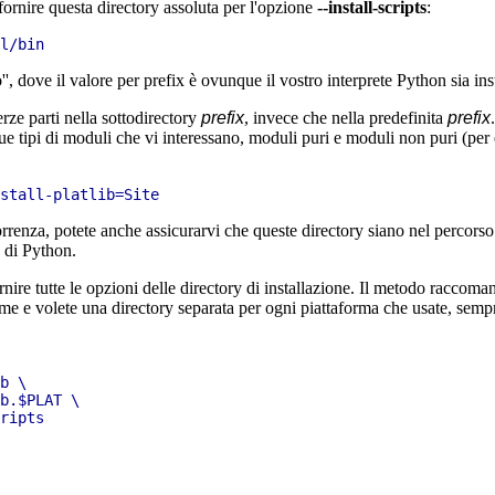
 fornire questa directory assoluta per l'opzione
--install-scripts
:
, dove il valore per prefix è ovunque il vostro interprete Python sia ins
ze parti nella sottodirectory
prefix
, invece che nella predefinita
prefix
due tipi di moduli che vi interessano, moduli puri e moduli non puri (pe
orrenza, potete anche assicurarvi che queste directory siano nel percorso
a di Python.
nire tutte le opzioni delle directory di installazione. Il metodo raccoman
me e volete una directory separata per ogni piattaforma che usate, sempr
b \

b.$PLAT \

ripts
