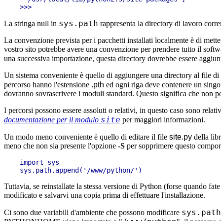
sys.path
La stringa null in
rappresenta la directory di lavoro corre
La convenzione prevista per i pacchetti installati localmente è di mette
vostro sito potrebbe avere una convenzione per prendere tutto il softw
una successiva importazione, questa directory dovrebbe essere aggiun
Un sistema conveniente è quello di aggiungere una directory al file di 
percorso hanno l'estensione
.pth
ed ogni riga deve contenere un singo
dovranno sovrascrivere i moduli standard. Questo significa che non po
I percorsi possono essere assoluti o relativi, in questo caso sono relativ
site
documentazione per il modulo
per maggiori informazioni.
Un modo meno conveniente è quello di editare il file
site.py
della lib
meno che non sia presente l'opzione
-S
per sopprimere questo comport
import sys

Tuttavia, se reinstallate la stessa versione di Python (forse quando fat
modificato e salvarvi una copia prima di effettuare l'installazione.
sys.path
Ci sono due variabili d'ambiente che possono modificare