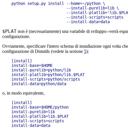
python setup.py install --home=~/python \

                        --install-purelib=lib \

                        --install-platlib='lib.$PLA
                        --install-scripts=scripts

$PLAT
non è (necessariamente) una variabile di sviluppo--verrà espans
configurazione.
Ovviamente, specificare l'intero schema di installazione ogni volta che
configurazione di Distutils (vedete la sezione
5
):
[install]

install-base=$HOME

install-purelib=python/lib

install-platlib=python/lib.$PLAT

install-scripts=python/scripts

o, in modo equivalente,
[install]

install-base=$HOME/python

install-purelib=lib

install-platlib=lib.$PLAT

install-scripts=scripts
