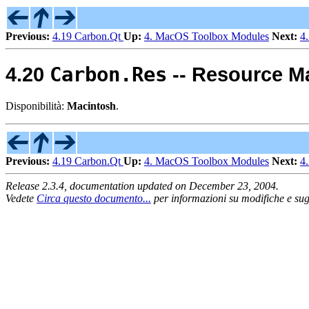
Previous:
4.19 Carbon.Qt
Up:
4. MacOS Toolbox Modules
Next:
4
Carbon.Res
4.20
-- Resource M
Disponibilità:
Macintosh
.
Previous:
4.19 Carbon.Qt
Up:
4. MacOS Toolbox Modules
Next:
4
Release 2.3.4, documentation updated on December 23, 2004.
Vedete
Circa questo documento...
per informazioni su modifiche e sug