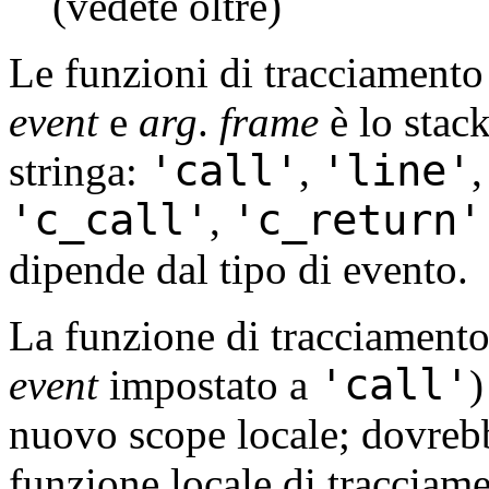
(vedete oltre)
Le funzioni di tracciamento
event
e
arg
.
frame
è lo stac
'call'
'line'
stringa:
,
'c_call'
'c_return'
,
dipende dal tipo di evento.
La funzione di tracciamento
'call'
event
impostato a
)
nuovo scope locale; dovrebbe
funzione locale di tracciam